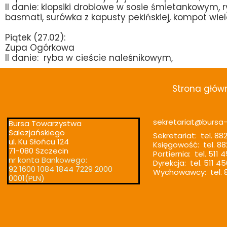
II danie: klopsiki drobiowe w sosie śmietankowym, r
basmati, surówka z kapusty pekińskiej, kompot wi
Piątek (27.02):
Zupa Ogórkowa
II danie: ryba w cieście naleśnikowym,
Strona głów
sekretariat@bursa-t
Bursa Towarzystwa
Salezjańskiego
Sekretariat: tel. 88
ul. Ku Słońcu 124
Księgowość: tel. 88
71-080 Szczecin
Portiernia: tel. 511 
nr konta Bankowego:
Dyrekcja: tel. 511 4
92 1600 1084 1844 7229 2000
Wychowawcy: tel. 8
0001(PLN)