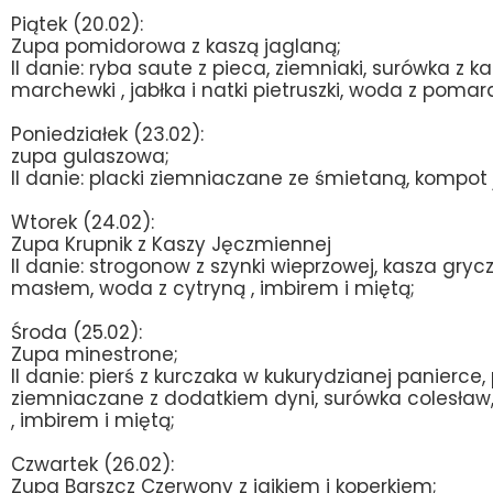
Piątek (20.02):
Zupa pomidorowa z kaszą jaglaną;
II danie: ryba saute z pieca, ziemniaki, surówka z ka
marchewki , jabłka i natki pietruszki, woda z pomar
Poniedziałek (23.02):
zupa gulaszowa;
II danie: placki ziemniaczane ze śmietaną, kompot 
Wtorek (24.02):
Zupa Krupnik z Kaszy Jęczmiennej
II danie: strogonow z szynki wieprzowej, kasza gryc
masłem, woda z cytryną , imbirem i miętą;
Środa (25.02):
Zupa minestrone;
II danie: pierś z kurczaka w kukurydzianej panierce,
ziemniaczane z dodatkiem dyni, surówka colesław
, imbirem i miętą;
Czwartek (26.02):
Zupa B
arszcz Czerwony z jajkiem i koperkiem;