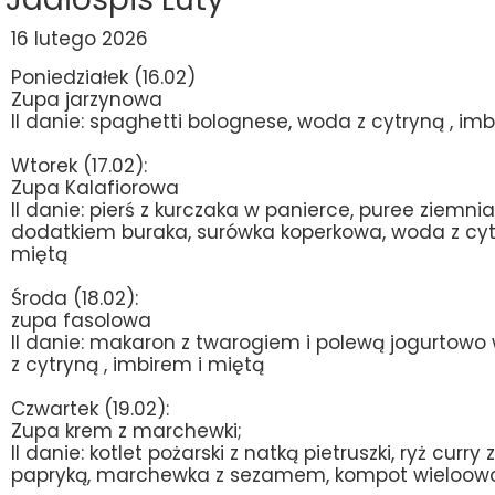
16 lutego 2026
Poniedziałek (16.02)
Zupa jarzynowa
II danie: spaghetti bolognese, woda z cytryną , im
Wtorek (17.02):
Zupa Kalafiorowa
II danie: pierś z kurczaka w panierce, puree ziemni
dodatkiem buraka, surówka koperkowa, woda z cytr
miętą
Środa (18.02):
zupa fasolowa
II danie: makaron z twarogiem i polewą jogurtowo
z cytryną , imbirem i miętą
Czwartek (19.02):
Zupa krem z marchewki;
II danie: kotlet pożarski z natką pietruszki, ryż curry z
papryką, marchewka z sezamem, kompot wieloow