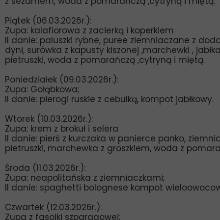
z sezamem, woda z pomarańczą ,cytryną i miętą.
Piątek (06.03.2026r.):
Zupa: kalafiorowa z zacierką i koperkiem
II danie: paluszki rybne, puree ziemniaczane z dod
dyni, surówka z kapusty kiszonej ,marchewki , jabłka
pietruszki, woda z pomarańczą ,cytryną i miętą.
Poniedziałek (09.03.2026r.):
Zupa: Gołąbkowa;
II danie: pierogi ruskie z cebulką, kompot jabłkowy.
Wtorek (10.03.2026r.):
Zupa: krem z brokuł i selera
II danie: pierś z kurczaka w panierce panko, ziemnia
pietruszki, marchewka z groszkiem, woda z pomara
Środa (11.03.2026r.):
Zupa: neapolitańska z ziemniaczkami;
II danie: spaghetti bolognese kompot wieloowoco
Czwartek (12.03.2026r.):
Zupa z fasolki szparagowej;