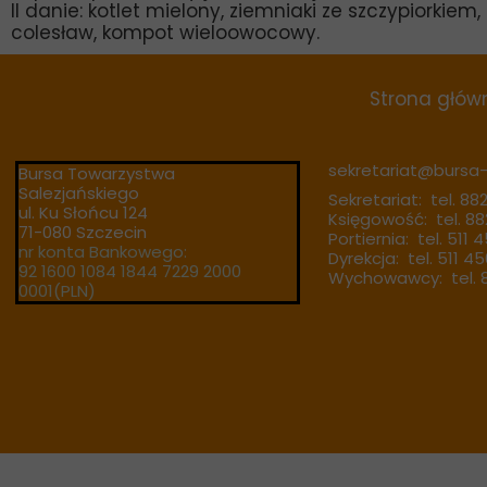
II danie: kotlet mielony, ziemniaki ze szczypiorkiem
colesław, kompot wieloowocowy.
Strona głów
sekretariat@bursa-t
Bursa Towarzystwa
Salezjańskiego
Sekretariat: tel. 88
ul. Ku Słońcu 124
Księgowość: tel. 88
71-080 Szczecin
Portiernia: tel. 511 
nr konta Bankowego:
Dyrekcja: tel. 511 4
92 1600 1084 1844 7229 2000
Wychowawcy: tel. 8
0001(PLN)