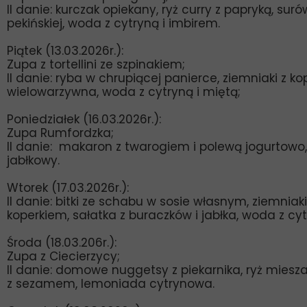
II danie: kurczak opiekany, ryż curry z papryką, sur
pekińskiej, woda z cytryną i imbirem.
Piątek (13.03.2026r.):
Zupa z tortellini ze szpinakiem;
II danie: ryba w chrupiącej panierce, ziemniaki z k
wielowarzywna, woda z cytryną i miętą;
Poniedziałek (16.03.2026r.):
Zupa Rumfordzka;
II danie: makaron z twarogiem i polewą jogurtowo
jabłkowy.
Wtorek (17.03.2026r.):
II danie: bitki ze schabu w sosie własnym, ziemniaki
koperkiem, sałatka z buraczków i jabłka, woda z cyt
Środa (18.03.206r.):
Zupa z Ciecierzycy;
II danie: domowe nuggetsy z piekarnika, ryż mies
z sezamem, lemoniada cytrynowa.