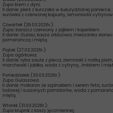
Zupa krem z dyni;
II danie: pierś z kurczaka w kukurydzianej panierce, 
surówka z czerwonej kapusty, lemoniada cytrynow
Czwartek (26.03.2026r.):
Zupa:
barszcz czerwony z jajkiem i koperkiem
II danie: Gulasz, kasza orkiszowa, mieszanka słone
pomarańczą i miętą.
Piątek (27.03.2026r.):
Zupa ogórkowa;
II danie: ryba saute z pieca, ziemniaki z natką pietr
marchewki i jabłka, woda z cytryną , imbirem i mięt
Poniedziałek (30.03.2026r.):
Zupa Gulaszowa
II danie: makaron ze szpinakiem i serem feta, suró
lodowej i suszonych pomidorów, woda z pomarańcz
miętą.
Wtorek (31.03.2026r.):
Zupa krupnik z kaszy jęczmiennej;