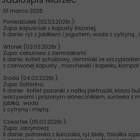
01 marca 2026
Poniedziałek (02.03.2026r.):
Zupa:
kapuśniak z kapusty kiszonej;
II danie: ryż z jabłkiem i jogurtem, woda z cytryną ,
Wtorek (03.03.2026r.):
Zupa: cebulowa z ziemniakami
II danie: kotlet schabowy, ziemniaki ze szczypiorki
z czerwonej kapusty , marchewki i koperku, kompot
Środa (04.03.2026r.):
Zupa: Solferino;
II danie: kotlet pożarski z natką pietruszki, kasza bu
warzywami i prażonym słonecznikiem, surówka z m
jabłka, woda
z cytryną i miętą.
Czwartek (05.03.2026r.):
Zupa: Jarzynowa;
II danie: potrawka z kurczaka, ryż biały, fasolka s