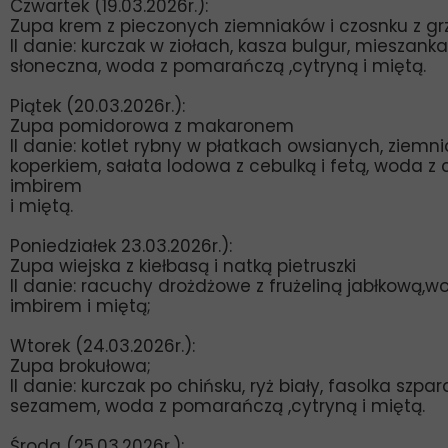
Czwartek (19.03.2026r.):
Zupa krem z pieczonych ziemniaków i czosnku z gr
II danie: kurczak w ziołach, kasza bulgur, mieszanka
słoneczna, woda z pomarańczą ,cytryną i miętą.
Piątek (20.03.2026r.):
Zupa pomidorowa z makaronem
II danie: kotlet rybny w płatkach owsianych, ziemnia
koperkiem, sałata lodowa z cebulką i fetą, woda z c
imbirem
i miętą.
Poniedziałek 23.03.2026r.):
Zupa wiejska z kiełbasą i natką pietruszki
II danie: racuchy drożdżowe z frużeliną jabłkową,wo
imbirem i miętą;
Wtorek (24.03.2026r.):
Zupa brokułowa;
II danie: kurczak po chińsku, ryż biały, fasolka szp
sezamem, woda z pomarańczą ,cytryną i miętą.
Środa (25.03.2026r.):