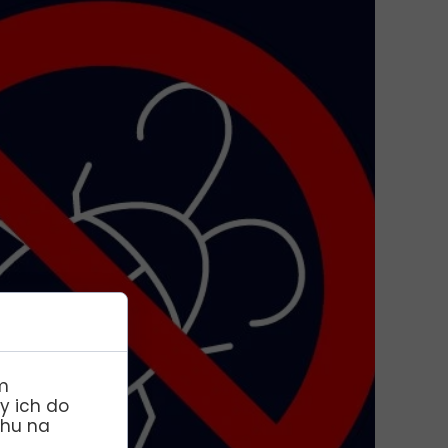
etnich
ŁOLETNICH OD 15.08.2024
m
y ich do
chu na