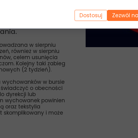
h pomieszczeń
 (208,212).
Dostosuj
Zezwól na
dz. 15:00) będą
ania.
rowadzana w sierpniu
zeń, również w sierpniu
nów, celem usunięcia
zom. Kolejny taki zabieg
imowych (2 tydzień).
tu wychowanków w bursie
e świadczyć o obecności
o dyrekcji lub
in wychowanek powinien
ą oraz tekstylia
st skomplikowany i może