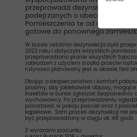
przeprowadzi dezynsekcję dwóc
podejrzanych o obecność owadów
Pomieszczenia te od niedzieli (go
gotowe do ponownego zamieszk
W bursie ostatnia dezynsekcja była przep
2022 roku i dotyczyła wszystkich pomieszc
przeprowadzono pranie wszystkich tapcza
zabrudzeń z użyciem środka przeciw roztoc
rutynowo planowany jest w okresie ferii z
Dbając o bezpieczeństwo i komfort poby
prosimy, aby jakiekolwiek objawy, mogąc
insektów w bursie zgłaszać bezpośrednio d
wychowawcy. Po przeprowadzeniu oględz
pozostawić w pokoju pościel wraz z pościel
kąpielowe. Sam proces dezynsekcji nie je
być przeprowadzony w ciągu ok. 48 godz.
Z wyrazami szacunku
Łukasz Burnicki SDB - dyrektor