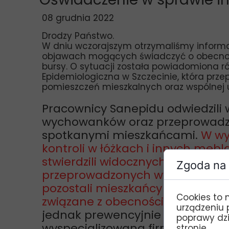
08 grudnia 2022
Drodzy Państwo.
W dniu wczorajszym otrzymaliśmy informa
objawach mogących świadczyć o obecnoś
bursy. O sytuacji została powiadomiona r
Epidemiologiczna w Szczecinie, która prze
pomieszczeń mieszkalnych oraz wspólnej 
Pracownicy Sanepidu odwiedzili 
wychowanków oraz przeprowadzi
spotkanymi mieszkańcami.
W wy
kontroli w łóżkach i innych meb
stwierdzili widocznych śladów ob
Zgoda na 
przeprowadzonych wywiadów wyn
pozostali mieszkańcy bursy nie s
Cookies to 
związane z obecnością owadów w
urządzeniu 
jednak prewencyjnie w dniu jutr
poprawy dzia
wyspecjalizowana firma dezynse
stronie.