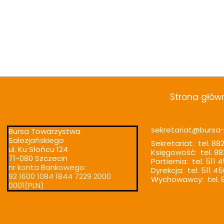
Strona głów
sekretariat@bursa-t
Bursa Towarzystwa
Salezjańskiego
Sekretariat: tel. 88
ul. Ku Słońcu 124
Księgowość: tel. 88
71-080 Szczecin
Portiernia: tel. 511 
nr konta Bankowego:
Dyrekcja: tel. 511 4
92 1600 1084 1844 7229 2000
Wychowawcy: tel. 8
0001(PLN)