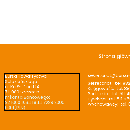
Strona głów
sekretariat@bursa-t
Bursa Towarzystwa
Salezjańskiego
Sekretariat: tel. 88
ul. Ku Słońcu 124
Księgowość: tel. 88
71-080 Szczecin
Portiernia: tel. 511 
nr konta Bankowego:
Dyrekcja: tel. 511 4
92 1600 1084 1844 7229 2000
Wychowawcy: tel. 8
0001(PLN)